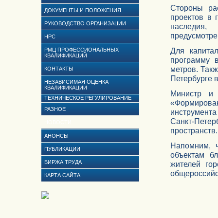
Стороны ра
ДОКУМЕНТЫ И ПОЛОЖЕНИЯ
проектов в 
РУКОВОДСТВО ОРГАНИЗАЦИИ
наследия,
предусмотре
НРС
Для капита
РМЦ ПРОФЕССИОНАЛЬНЫХ
КВАЛИФИКАЦИЙ
программу 
метров. Такж
КОНТАКТЫ
Петербурге в
НЕЗАВИСИМАЯ ОЦЕНКА
КВАЛИФИКАЦИИ
Министр и 
ТЕХНИЧЕСКОЕ РЕГУЛИРОВАНИЕ
«Формиров
РАЗНОЕ
инструмента
Санкт-Пете
НОВОСТИ
пространств.
АНОНСЫ
Напомним, ч
ПУБЛИКАЦИИ
объектам бл
БИРЖА ТРУДА
жителей гор
общероссийс
КАРТА САЙТА