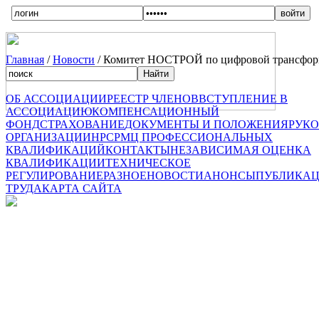
Главная
/
Новости
/ Комитет НОСТРОЙ по цифровой трансформ
ОБ АССОЦИАЦИИ
РЕЕСТР ЧЛЕНОВ
ВСТУПЛЕНИЕ В
АССОЦИАЦИЮ
КОМПЕНСАЦИОННЫЙ
ФОНД
СТРАХОВАНИЕ
ДОКУМЕНТЫ И ПОЛОЖЕНИЯ
РУК
ОРГАНИЗАЦИИ
НРС
РМЦ ПРОФЕССИОНАЛЬНЫХ
КВАЛИФИКАЦИЙ
КОНТАКТЫ
НЕЗАВИСИМАЯ ОЦЕНКА
КВАЛИФИКАЦИИ
ТЕХНИЧЕСКОЕ
РЕГУЛИРОВАНИЕ
РАЗНОЕ
НОВОСТИ
АНОНСЫ
ПУБЛИКА
ТРУДА
КАРТА САЙТА