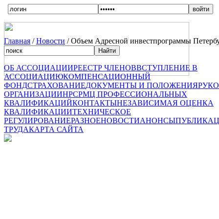
Главная
/
Новости
/ Объем Адресной инвестпрограммы Петербург
ОБ АССОЦИАЦИИ
РЕЕСТР ЧЛЕНОВ
ВСТУПЛЕНИЕ В
АССОЦИАЦИЮ
КОМПЕНСАЦИОННЫЙ
ФОНД
СТРАХОВАНИЕ
ДОКУМЕНТЫ И ПОЛОЖЕНИЯ
РУК
ОРГАНИЗАЦИИ
НРС
РМЦ ПРОФЕССИОНАЛЬНЫХ
КВАЛИФИКАЦИЙ
КОНТАКТЫ
НЕЗАВИСИМАЯ ОЦЕНКА
КВАЛИФИКАЦИИ
ТЕХНИЧЕСКОЕ
РЕГУЛИРОВАНИЕ
РАЗНОЕ
НОВОСТИ
АНОНСЫ
ПУБЛИКА
ТРУДА
КАРТА САЙТА