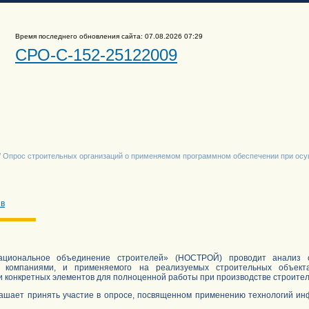
Время последнего обновления сайта: 07.08.2026 07:29
СРО-С-152-25122009
/ Опрос строительных организаций о применяемом программном обеспечении при осущ
ив
ациональное объединение строителей» (НОСТРОЙ) проводит анализ су
и компаниями, и применяемого на реализуемых строительных объект
 конкретных элементов для полноценной работы при производстве строител
шает принять участие в опросе, посвященном применению технологий инф