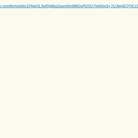
ogle.com/forms/d/e/1FAIpQLSefQgBsq3uem0n8IMGvPDOU7lg60m3y
2UJtgAEQYICo1