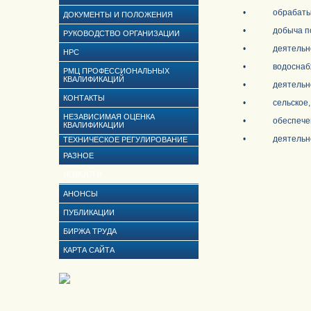
• обрабатываю
ДОКУМЕНТЫ И ПОЛОЖЕНИЯ
• добыча поле
РУКОВОДСТВО ОРГАНИЗАЦИИ
• деятельность
НРС
• водоснабжение
РМЦ ПРОФЕССИОНАЛЬНЫХ
КВАЛИФИКАЦИЙ
• деятельность
КОНТАКТЫ
• сельское, лес
НЕЗАВИСИМАЯ ОЦЕНКА
• обеспечение э
КВАЛИФИКАЦИИ
• деятельность
ТЕХНИЧЕСКОЕ РЕГУЛИРОВАНИЕ
РАЗНОЕ
НОВОСТИ
АНОНСЫ
ПУБЛИКАЦИИ
БИРЖА ТРУДА
КАРТА САЙТА