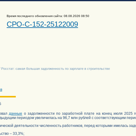
Время последнего обновления сайта: 08.08.2026 08:50
СРО-С-152-25122009
/ Росстат: самая большая задолженность по зарплате в строительстве
ив
5
ковал
данные
о задолженности по заработной плате на конец июля 2025 го
дыдущим периодом увеличилась на 96,7 млн рублей с соответствующим пери
ической деятельности численность работников, перед которыми имелась за
во – 33,3%;