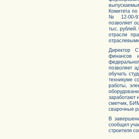
выпускаемым
Комитета по 
№ 12-00-91
позволяет о
тыс. рублей.
отрасли пр
отраслевыми
Директор Са
финансов 
федеральног
позволяет а
обучать сту
техникуме с
работы, эле
оборудован
заработают 
сметчик, БИ
сварочные р
В завершен
сообщил уча
строителя со