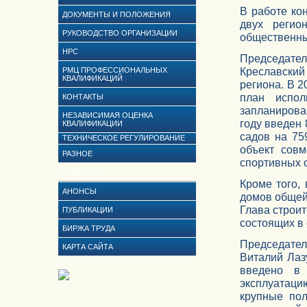
В работе ко
ДОКУМЕНТЫ И ПОЛОЖЕНИЯ
двух регион
РУКОВОДСТВО ОРГАНИЗАЦИИ
общественны
НРС
Председате
Креславский
РМЦ ПРОФЕССИОНАЛЬНЫХ
КВАЛИФИКАЦИЙ
региона. В 2
план испо
КОНТАКТЫ
запланирова
НЕЗАВИСИМАЯ ОЦЕНКА
году введен 
КВАЛИФИКАЦИИ
садов на 75
ТЕХНИЧЕСКОЕ РЕГУЛИРОВАНИЕ
объект совм
РАЗНОЕ
спортивных о
НОВОСТИ
Кроме того,
АНОНСЫ
домов общей 
Глава строит
ПУБЛИКАЦИИ
состоящих в
БИРЖА ТРУДА
Председате
КАРТА САЙТА
Виталий Лаз
введено в
эксплуатаци
крупные пол