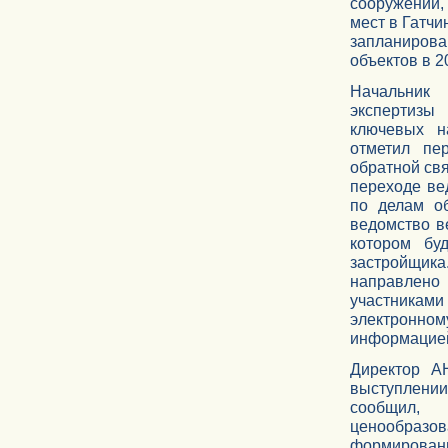
сооружений, 
мест в Гатчи
запланирова
объектов в 2
Начальник 
экспертизы
ключевых н
отметил пе
обратной свя
переходе ве
по делам о
ведомство в
котором бу
застройщика
направлено
участникам
электронн
информацие
Директор 
выступлении
сообщил, 
ценообразо
формирован