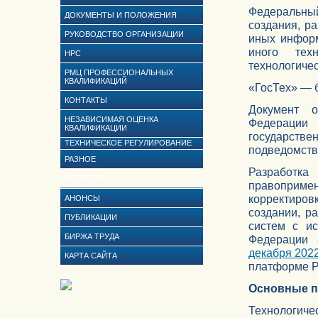
Федеральный
ДОКУМЕНТЫ И ПОЛОЖЕНИЯ
создания, р
РУКОВОДСТВО ОРГАНИЗАЦИИ
иных информ
иного техн
НРС
технологиче
РМЦ ПРОФЕССИОНАЛЬНЫХ
КВАЛИФИКАЦИЙ
«ГосТех» — 
КОНТАКТЫ
Документ 
НЕЗАВИСИМАЯ ОЦЕНКА
Федераци
КВАЛИФИКАЦИИ
государст
ТЕХНИЧЕСКОЕ РЕГУЛИРОВАНИЕ
подведомств
РАЗНОЕ
Разработ
НОВОСТИ
правоприм
корректиро
АНОНСЫ
создании, р
ПУБЛИКАЦИИ
систем с и
БИРЖА ТРУДА
Федерации
декабря 2022
КАРТА САЙТА
платформе Р
Основные п
Технологи