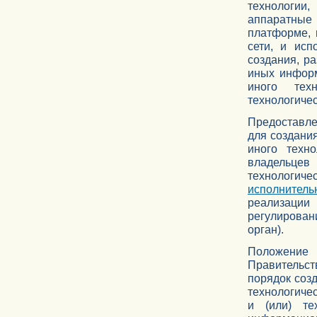
технологии,
аппаратные 
платформе, 
сети, и исп
создания, р
иных информ
иного техн
технологиче
Предоставле
для создани
иного техно
владельцев
технологи
исполнитель
реализации
регулирован
орган).
Положени
Правительст
порядок соз
технологиче
и (или) те