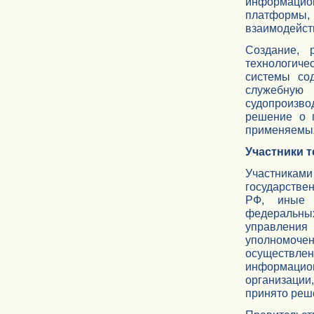
информацион
платформы
взаимодейств
Создание, 
технологиче
системы сод
служебную
судопроизво
решение о 
применяемых
Участники 
Участника
государстве
РФ, иные 
федеральных
управления
уполномочен
осуществлен
информацио
организаци
принято реше