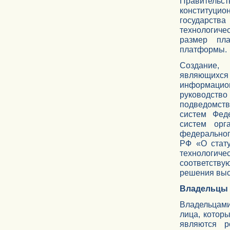
Правитель
конституцио
государств
технологич
размер пла
платформы.
Создание,
являющихся 
информацион
руководство
подведомств
систем Фед
систем орг
федеральног
РФ «О стату
технологич
соответств
решения выс
Владельцы 
Владельцам
лица, котор
являются р