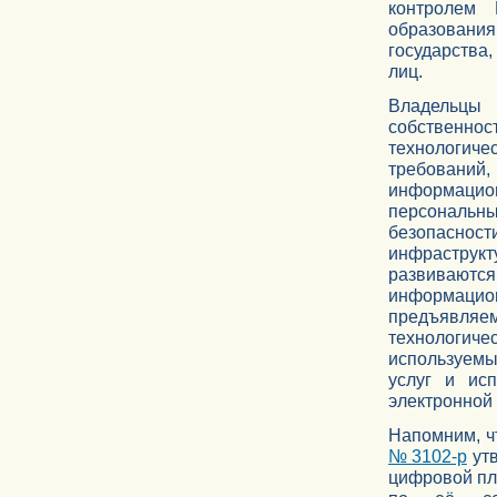
контролем 
образования
государства,
лиц.
Владельцы
собственнос
технологич
требований
информацион
персональны
безопаснос
инфраструкт
развиваютс
информаци
предъявляе
технологи
используемы
услуг и ис
электронной
Напомним, 
№ 3102-р
утв
цифровой пл