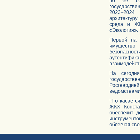
по её соз
государстве
2023–2024 
архитектуру
среда и ЖК
«Экология».
Первой на
имущество
безопасност
аутентифика
взаимодейст
На сегодн
государст
Росгвардие
ведомствами
Что касаетс
ЖКХ Конста
обеспечит д
инструменто
облегчая сво