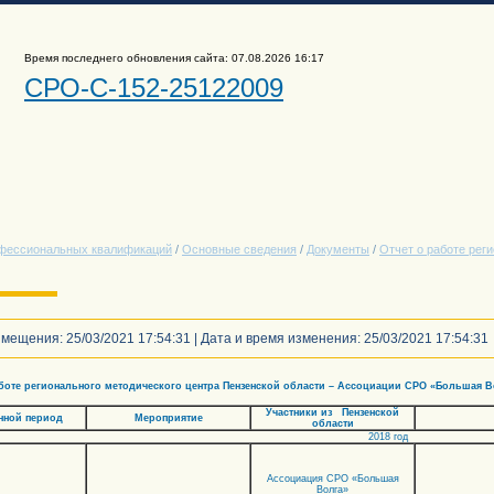
Время последнего обновления сайта: 07.08.2026 16:17
СРО-С-152-25122009
фессиональных квалификаций
/
Основные сведения
/
Документы
/
Отчет о работе рег
мещения: 25/03/2021 17:54:31 | Дата и время изменения: 25/03/2021 17:54:31
гионального методического центра Пензенской области – Ассоциации СРО «Большая Вол
Участники из Пензенской
нной период
Мероприятие
области
2018 год
Ассоциация СРО «Большая
Волга»