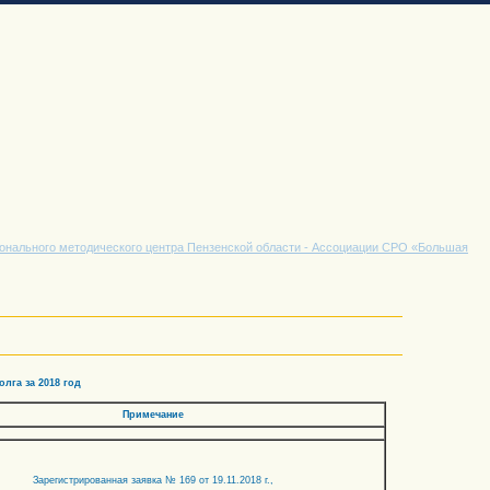
ионального методического центра Пензенской области - Ассоциации СРО «Большая
га за 2018 год
Примечание
Зарегистрированная заявка № 169 от 19.11.2018 г.,