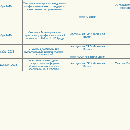
Участие в конкурсе по внедрению
Ассоциация
брь 2018
профессиональных стандартов
Конкур
в деятельность организации
ООО «Лидер»
Участие в Мониторинге по
Ассоциация СРО «Большая
брь 2018
справочнику профессий, который
Волга»
проводит НАРК и ВНИИ Труда
Ассоциация СРО «Большая
Участие в семинаре для
Волга»
екабря 2018
руководителей центров оценки
квалификаций
ООО «ЦОК «Профстандарт»
Участие в IV ежегодном
Всероссийском форуме
Ассоциация СРО «Большая
Участие Ис
 Декабря 2018
«Национальная система
Волга»
квалификаций в России»