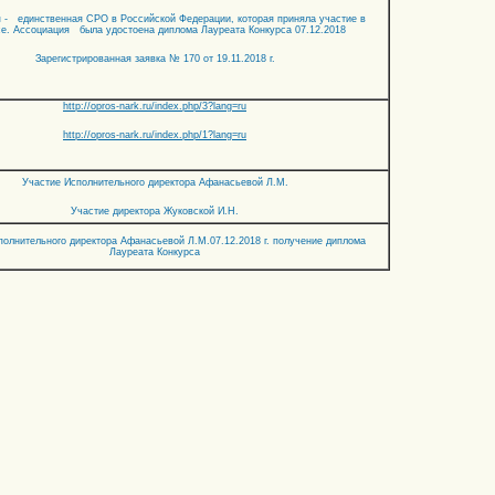
 - единственная СРО в Российской Федерации, которая приняла участие в
се. Ассоциация была удостоена диплома Лауреата Конкурса 07.12.2018
Зарегистрированная заявка № 170 от 19.11.2018 г.
http://opros-nark.ru/index.php/3?lang=ru
http://opros-nark.ru/index.php/1?lang=ru
Участие Исполнительного директора Афанасьевой Л.М.
Участие директора Жуковской И.Н.
полнительного директора Афанасьевой Л.М.07.12.2018 г. получение диплома
Лауреата Конкурса