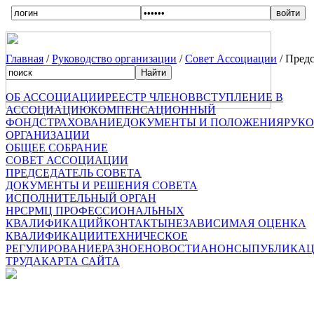
Главная
/
Руководство организации
/
Совет Ассоциации
/ Предс
ОБ АССОЦИАЦИИ
РЕЕСТР ЧЛЕНОВ
ВСТУПЛЕНИЕ В
АССОЦИАЦИЮ
КОМПЕНСАЦИОННЫЙ
ФОНД
СТРАХОВАНИЕ
ДОКУМЕНТЫ И ПОЛОЖЕНИЯ
РУК
ОРГАНИЗАЦИИ
ОБЩЕЕ СОБРАНИЕ
СОВЕТ АССОЦИАЦИИ
ПРЕДСЕДАТЕЛЬ СОВЕТА
ДОКУМЕНТЫ И РЕШЕНИЯ СОВЕТА
ИСПОЛНИТЕЛЬНЫЙ ОРГАН
НРС
РМЦ ПРОФЕССИОНАЛЬНЫХ
КВАЛИФИКАЦИЙ
КОНТАКТЫ
НЕЗАВИСИМАЯ ОЦЕНКА
КВАЛИФИКАЦИИ
ТЕХНИЧЕСКОЕ
РЕГУЛИРОВАНИЕ
РАЗНОЕ
НОВОСТИ
АНОНСЫ
ПУБЛИКА
ТРУДА
КАРТА САЙТА